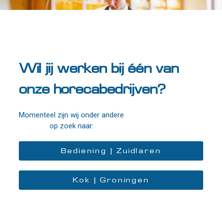
Locaties in Zuidlaren
Eethuis voor Allen
Brinkhotel
Wil jij werken bij één van
Locaties in Groningen
onze horecabedrijven?
Restaurant WEEVA
Martini Hotel
Momenteel zijn wij onder andere
Bud Gett Hostels
op zoek naar:
Café de Sleutel
Rabenhaupt
Bediening | Zuidlaren
Kok | Groningen
"Ons succes is vooral te danken aan onze
gepassioneerde medewerkers. Zij bepalen of iets goed
gaat of niet."
– Fred Dalebout