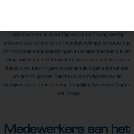
Het is een van de speerpunten van Martini Hotel Group om
voor jou de juiste plek te vinden. Je werkt samen in een goed
variërend team in de leeftijd van 16 tot 75 jaar, waarbij
iedereen veel vrijheid en zelfstandigheid krijgt. Een prachtige
mix van jonge enthousiastelingen en ervaren krachten die van
elkaar willen leren. Medewerkers nemen niet alleen elkaars
kennis over, maar krijgen ook binnen de organisatie kansen
om door te groeien. Dankzij de veelzijdigheid van de
bedrijven zijn er voor jou volop mogelijkheden binnen Martini
Hotel Group.
Medewerkers aan het