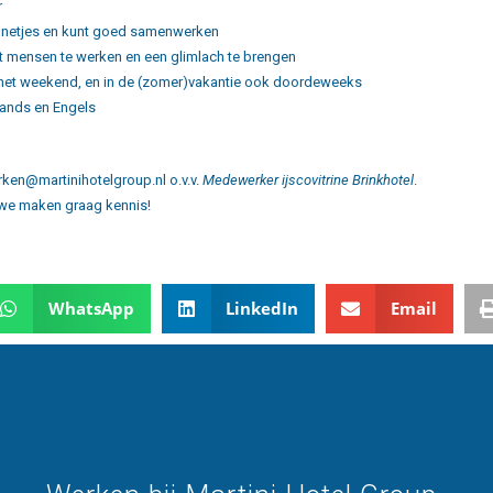
r
k, netjes en kunt goed samenwerken
et mensen te werken en een glimlach te brengen
 het weekend, en in de (zomer)vakantie ook doordeweeks
ands en Engels
werken@martinihotelgroup.nl o.v.v.
Medewerker ijscovitrine Brinkhotel
.
 we maken graag kennis!
WhatsApp
LinkedIn
Email