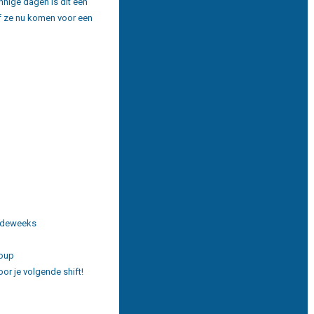
nnige dagen is dit een
of ze nu komen voor een
ordeweeks
roup
oor je volgende shift!