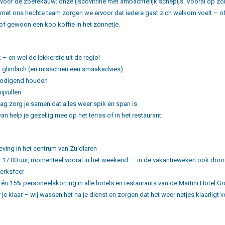
ts voor de zoetekauw: onze ijscovitrine met ambachtelijk schepijs. Vooral op zo
n met ons hechte team zorgen we ervoor dat iedere gast zich welkom voelt – 
of gewoon een kop koffie in het zonnetje.
 – en wel de lekkerste uit de regio!
 glimlach (en misschien een smaakadvies)
tnodigend houden
jvullen
ag zorg je samen dat alles weer spik en span is
an help je gezellig mee op het terras of in het restaurant.
ving in het centrum van Zuidlaren
t 17.00 uur, momenteel vooral in het weekend
– in de vakantieweken ook do
werksfeer
n 15% personeelskorting in alle hotels en restaurants van de Martini Hotel G
 je klaar – wij wassen het na je dienst en zorgen dat het weer netjes klaarligt v