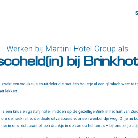
S
Werken bij Martini Hotel Group als
scoheld(in) bij Brinkhot
n zoekt een vrolijke ijsjes-uitdeler die met één bolletje al een glimlach weet te
het lekker!
 is een knus en gastvrij hotel, midden op de gezellige Brink in het hart van Zuid
s om de hoek is het de ideale uitvalsbasis voor een weekendje weg. Of je nu k
ner in ons restaurant of een drankje in de zon op het terras – bij ons zit je alti