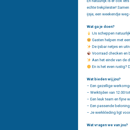
En natuurlijk is er ook ie
echte trekpleister! Same
ijsje, een weekendje weg 
Wat ga je doen?
IJs scheppen natuurlijk
Gasten helpen met een
De ijsbar netjes en ui
Voorraad checken en bi
Aan het einde van de d
En is het even rustig? D
Wat bieden wij jou?
– Een gezellige werkomge
– Werktijden van 12.00 to
– Een leuk team en fijne 
– Een passende beloning é
– Je werkkleding ligt voor
Wat vragen we van jou?