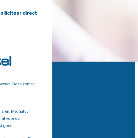
olliciteer direct
el
 toveren. Deze zomer
laren. Met natuur,
omt voor een
jd goed.