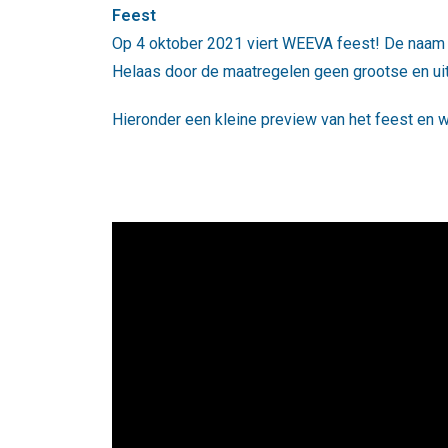
Feest
Op 4 oktober 2021 viert WEEVA feest! De naam
Helaas door de maatregelen geen grootse en u
Hieronder een kleine preview van het feest en wa